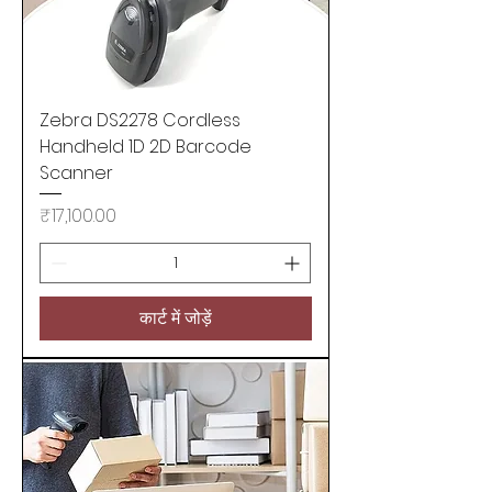
Zebra DS2278 Cordless
Handheld 1D 2D Barcode
Scanner
मूल्य
₹17,100.00
कार्ट में जोड़ें