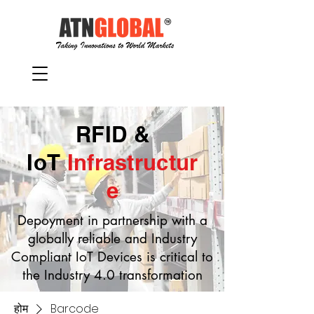
RFID &
IoT
Infrastructur
e
Depoyment in partnership with a
globally reliable and Industry
Compliant IoT Devices is critical to
the Industry 4.0 transformation
होम
Barcode