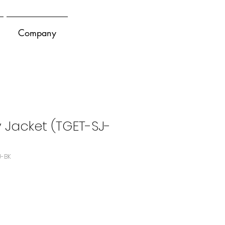
Company
y Jacket (TGET-SJ-
J-BK