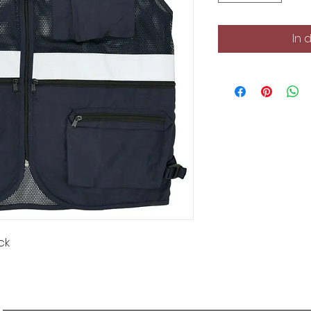
In 
ck