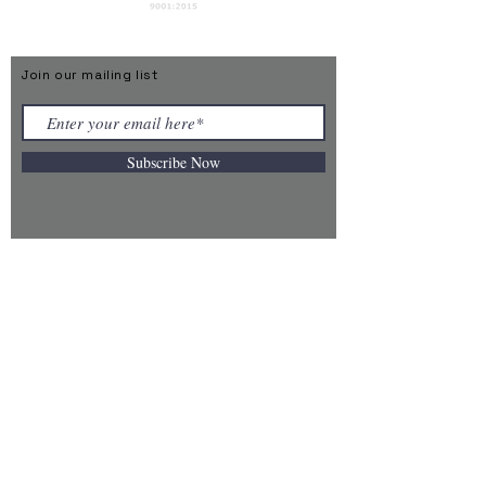
Privacy Policy
Join our mailing list
Subscribe Now
© ATN Global Networks Private Limited - 2026
About Us
ATN Global develops intelligent connected products
under the TAGGIT brand and powers them through
Connect-X, a physical AI platform designed for the
next generation of autonomous enterprises.
Our Vision